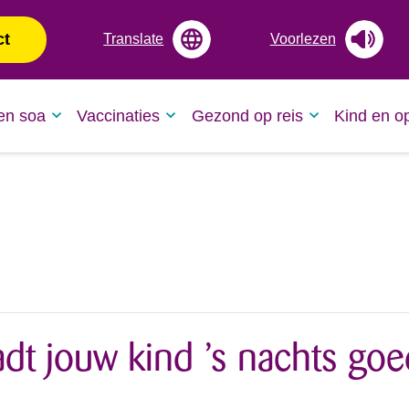
ct
Translate
Voorlezen
en soa
Vaccinaties
Gezond op reis
Kind en o
dt jouw kind ’s nachts goe