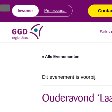
Ga
Spring
naar
naar
Conta
Inwoner
Professional
de
de
inhoud
navigatie
Seks 
« Alle Evenementen
Dit evenement is voorbij.
Ouderavond ‘Laa