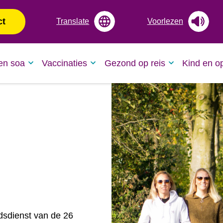
ct
Translate
Voorlezen
en soa
Vaccinaties
Gezond op reis
Kind en o
dsdienst van de 26