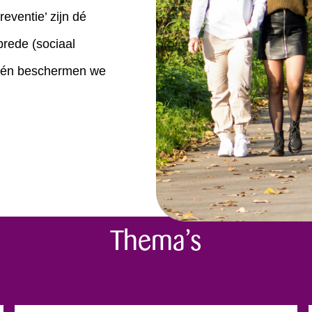
eventie’ zijn dé
brede (sociaal
n én beschermen we
Thema’s