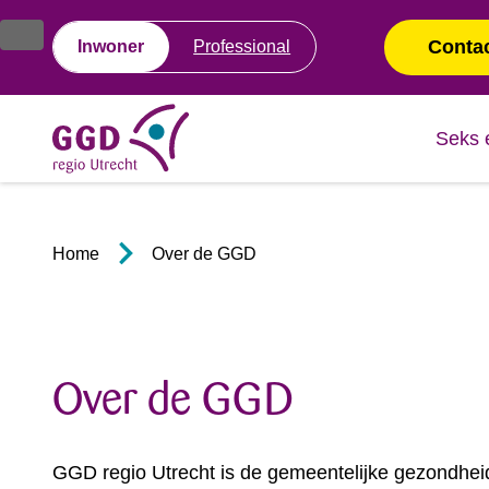
Ga
Spring
naar
naar
Conta
Inwoner
Professional
de
de
inhoud
navigatie
Seks 
Home
Over de GGD
Over de GGD
GGD regio Utrecht is de gemeentelijke gezondhei