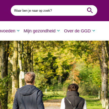
Waar
ben
je
naar
op
zoek?
pvoeden
Mijn gezondheid
Over de GGD