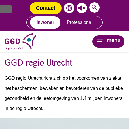
Ga
Spring
naar
naar
Contact
de
de
inhoud
navigatie
Inwoner
Professional
menu
GGD regio Utrecht
GGD regio Utrecht richt zich op het voorkomen van ziekte,
het beschermen, bewaken en bevorderen van de publieke
gezondheid en de leefomgeving van 1,4 miljoen inwoners
in de regio Utrecht.