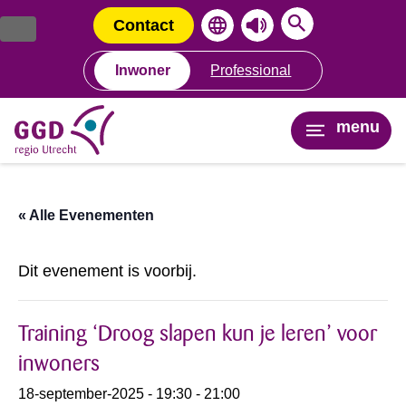
Ga
Spring
naar
naar
Contact
de
de
inhoud
navigatie
Inwoner
Professional
menu
« Alle Evenementen
Dit evenement is voorbij.
Training ‘Droog slapen kun je leren’ voor
inwoners
18-september-2025 - 19:30
-
21:00