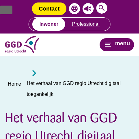
Ga
Spring
naar
naar
Contact
de
de
inhoud
navigatie
Inwoner
Professional
menu
Het verhaal van GGD regio Utrecht digitaal
Home
toegankelijk
Het verhaal van GGD
regio Utrecht digitaal