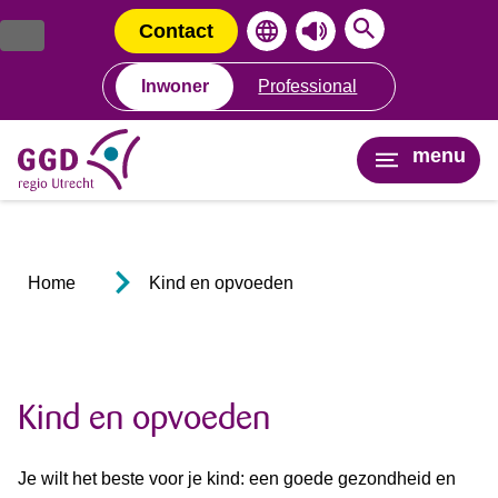
Ga
Spring
naar
naar
Contact
de
de
inhoud
navigatie
Inwoner
Professional
menu
Home
Kind en opvoeden
Kind en opvoeden
Je wilt het beste voor je kind: een goede gezondheid en