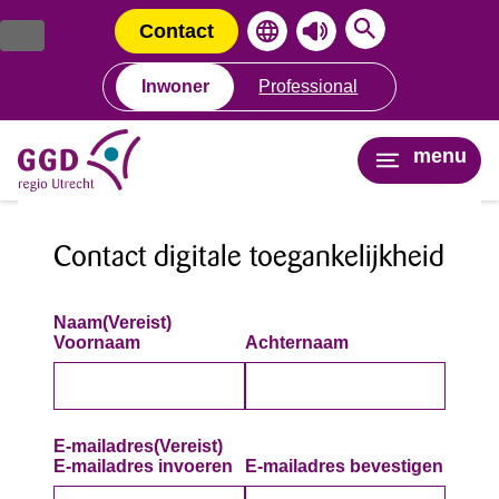
Ga
Spring
naar
naar
Contact
de
de
inhoud
navigatie
Inwoner
Professional
menu
Contact digitale toegankelijkheid
Naam
(Vereist)
Voornaam
Achternaam
E-mailadres
(Vereist)
E-mailadres invoeren
E-mailadres bevestigen