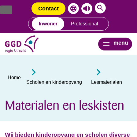
Ga
Spring
naar
naar
Contact
de
de
inhoud
navigatie
Inwoner
Professional
menu
Home
Scholen en kinderopvang
Lesmaterialen
Materialen en leskisten
Wij bieden kinderopvang en scholen diverse