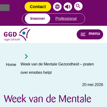
Ga
Spring
naar
naar
Contact
de
de
inhoud
navigatie
Inwoner
Professional
menu
Week van de Mentale Gezondheid – praten
Home
over emoties helpt
20 mei 2026
Week van de Mentale