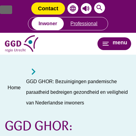
Ga
Spring
naar
naar
Contact
de
de
inhoud
navigatie
Inwoner
Professional
menu
GGD GHOR: Bezuinigingen pandemische
Home
paraatheid bedreigen gezondheid en veiligheid
van Nederlandse inwoners
GGD GHOR: