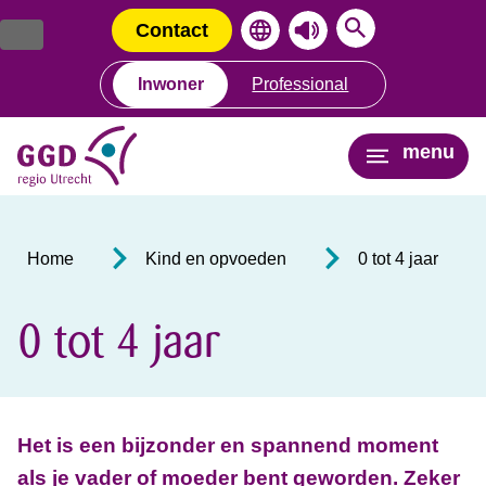
Ga
Spring
naar
naar
Contact
de
de
inhoud
navigatie
Inwoner
Professional
menu
Home
Kind en opvoeden
0 tot 4 jaar
0 tot 4 jaar
Het is een bijzonder en spannend moment
als je vader of moeder bent geworden. Zeker