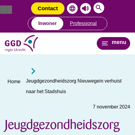
Ga
Spring
naar
naar
Contact
de
de
inhoud
navigatie
Inwoner
Professional
menu
Jeugdgezondheidszorg Nieuwegein verhuist
Home
naar het Stadshuis
7 november 2024
Jeugdgezondheidszorg