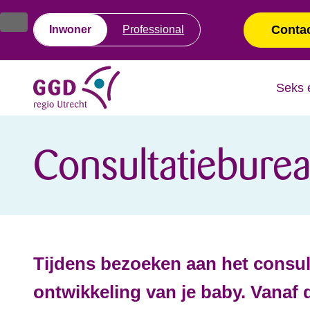
Ga
Spring
naar
naar
Conta
Inwoner
Professional
de
de
inhoud
navigatie
Seks 
Consultatiebure
Tijdens bezoeken aan het consul
ontwikkeling van je baby.
Vanaf d