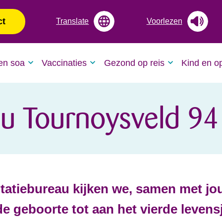
ct
Translate
Voorlezen
en soa
Vaccinaties
Gezond op reis
Kind en o
au Tournoysveld 9
tatiebureau kijken we, samen met jou
e geboorte tot aan het vierde levensj