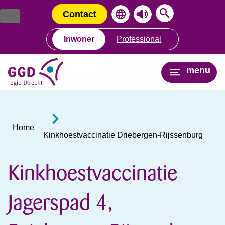
Ga
Spring
naar
naar
Contact
de
de
inhoud
navigatie
Inwoner
Professional
menu
Home
Kinkhoestvaccinatie Driebergen-Rijssenburg
Kinkhoestvaccinatie
Jagerspad 4,