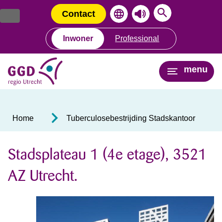
Ga
Spring
naar
naar
Contact
de
de
inhoud
navigatie
Inwoner
Professional
menu
Home
Tuberculosebestrijding Stadskantoor
Stadsplateau 1 (4e etage), 3521
AZ Utrecht.