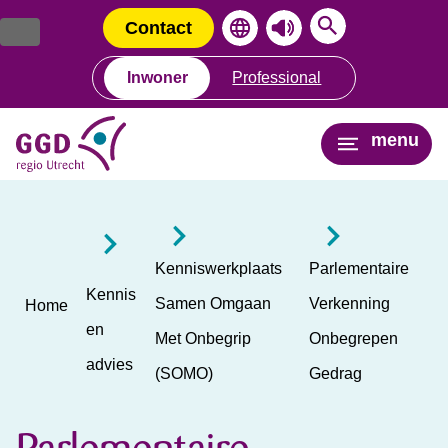
Ga
Spring
naar
naar
Contact
de
de
inhoud
navigatie
Inwoner
Professional
menu
Kenniswerkplaats
Parlementaire
Kennis
Samen Omgaan
Verkenning
Home
en
Met Onbegrip
Onbegrepen
advies
(SOMO)
Gedrag