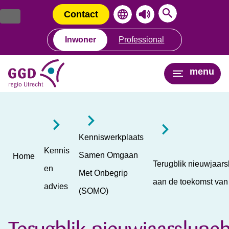
Ga
Spring
naar
naar
Contact
de
de
inhoud
navigatie
Inwoner
Professional
menu
Kenniswerkplaats
Kennis
Samen Omgaan
Home
Terugblik nieuwjaar
en
Met Onbegrip
aan de toekomst v
advies
(SOMO)