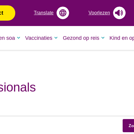
ct
Translate
Voorlezen
en soa
Vaccinaties
Gezond op reis
Kind en o
sionals
Zo