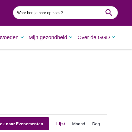
Waar
ben
je
naar
op
zoek?
pvoeden
Mijn gezondheid
Over de GGD
Evenement
ek naar Evenementen
Lijst
Maand
Dag