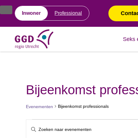
Ga
Spring
naar
naar
Conta
Inwoner
Professional
de
de
inhoud
navigatie
Seks 
Bijeenkomst profes
Bijeenkomst professionals
Evenementen
Evenementen
Evenementen
Vul
een
keyword