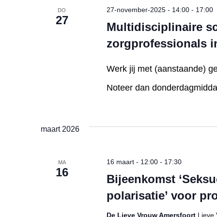
27-november-2025 - 14:00
-
17:00
DO
27
Multidisciplinaire s
zorgprofessionals 
Werk jij met (aanstaande) g
Noteer dan donderdagmiddag
maart 2026
16 maart - 12:00
-
17:30
MA
16
Bijeenkomst ‘Seksue
polarisatie’ voor pr
De Lieve Vrouw Amersfoort
Lieve 