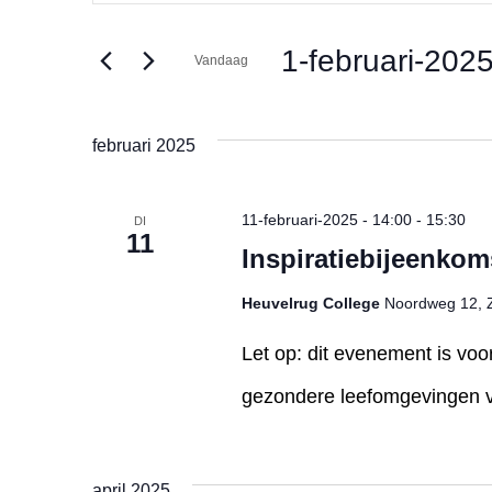
Zoeken
in.
Zoek
1-februari-202
voor
Vandaag
en
Evenementen
Selecteer
met
een
keyword.
datum.
weergeven
februari 2025
navigatie
11-februari-2025 - 14:00
-
15:30
DI
11
Inspiratiebijeenkom
Heuvelrug College
Noordweg 12, Z
Let op: dit evenement is voo
gezondere leefomgevingen vo
april 2025