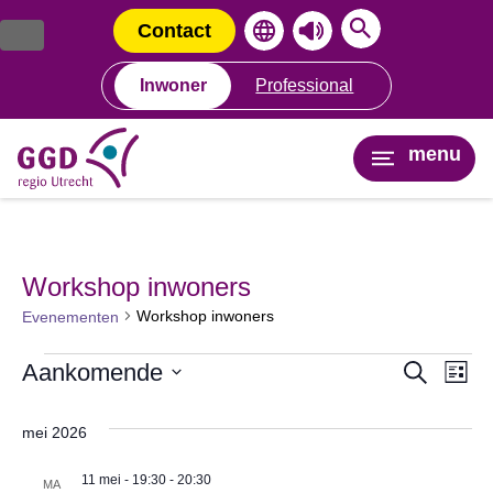
Ga
Spring
naar
naar
Contact
de
de
inhoud
navigatie
Inwoner
Professional
menu
Workshop inwoners
Workshop inwoners
Evenementen
Evenementen
Aankomende
Ev
Even
Zoeken
Lijst
Selecteer
we
Zoeke
een
mei 2026
datum.
na
en
11 mei - 19:30
-
20:30
MA