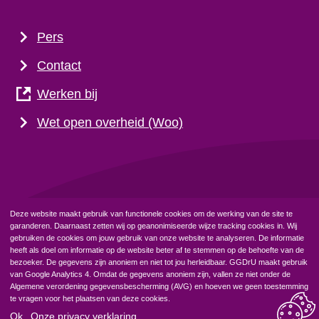
Pers
Contact
Werken bij
Wet open overheid (Woo)
Deze website maakt gebruik van functionele cookies om de werking van de site te
Privacyverklaring
Cookiebeleid
garanderen. Daarnaast zetten wij op geanonimiseerde wijze tracking cookies in. Wij
gebruiken de cookies om jouw gebruik van onze website te analyseren. De informatie
heeft als doel om informatie op de website beter af te stemmen op de behoefte van de
bezoeker. De gegevens zijn anoniem en niet tot jou herleidbaar. GGDrU maakt gebruik
van Google Analytics 4. Omdat de gegevens anoniem zijn, vallen ze niet onder de
Algemene verordening gegevensbescherming (AVG) en hoeven we geen toestemming
te vragen voor het plaatsen van deze cookies.
Ok
Onze privacy verklaring