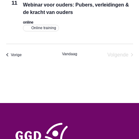
11
Webinar voor ouders: Pubers, verleidingen &
weerg
de kracht van ouders
naviga
online
Online training
Vandaag
Volgende
Evenementen
Vorige
Eveneme