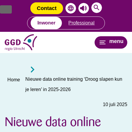
Ga
Spring
naar
naar
Contact
de
de
inhoud
navigatie
Inwoner
Professional
menu
Nieuwe data online training ‘Droog slapen kun
Home
je leren’ in 2025-2026
10 juli 2025
Nieuwe data online