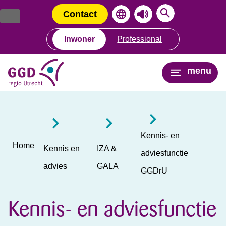
Ga
Spring
naar
naar
Contact
de
de
inhoud
navigatie
Inwoner
Professional
menu
Kennis- en
Home
Kennis en
IZA &
adviesfunctie
advies
GALA
GGDrU
Kennis- en adviesfunctie